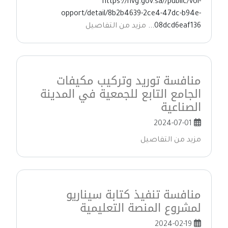
https://nvg.gov.sa//public/vol-
opport/detail/8b2b4639-2ce4-47dc-b94e-
08dcd6eaf136...
مزيد من التفاصيل
منافسة توريد وتركيب مكيفات
الجامع التابع للجمعية في المدينة
الصناعية
2024-07-01
مزيد من التفاصيل
منافسة تنفيذ كتابة سيناريو
لمشروع المنصة التعليمية
2024-02-19