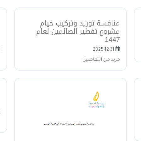
منافسة توريد وتركيب خيام
م
مشروع تفطير الصائمين لعام
ل
1447
ر
2025-12-31
مزيد من التفاصيل
م
م
و
م