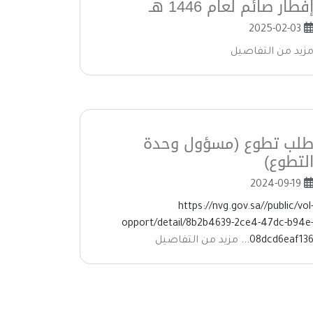
فطار صائم لعام 1446 هـ
2025-02-03
زيد من التفاصيل
لب تطوع (مسؤول وحدة
لتطوع)
2024-09-19
https://nvg.gov.sa//public/vol
opport/detail/8b2b4639-2ce4-47dc-b94e
08dcd6eaf136..
مزيد من التفاصيل