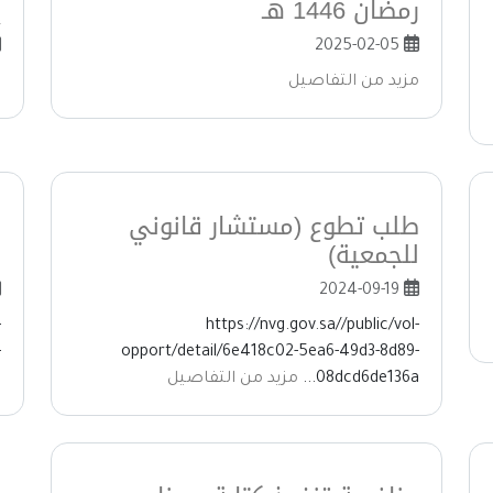
رمضان 1446 هـ
إ
2025-02-05
مزيد من التفاصيل
م
طلب تطوع (مستشار قانوني
ط
للجمعية)
ا
2024-09-19
-
https://nvg.gov.sa//public/vol-
-
opport/detail/6e418c02-5ea6-49d3-8d89-
08dcd6de136a...
مزيد من التفاصيل
.